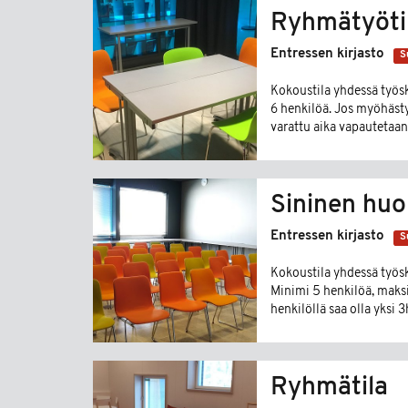
Ryhmätyötil
Entressen kirjasto
S
Kokoustila yhdessä työs
6 henkilöä. Jos myöhästy
varattu aika vapautetaa
poistuttava 15 min ennen
muokattavissa tarpeiden 
alkuperäiseen järjestykse
Sininen hu
järjestelyyn ja siivouksee
syntymäpäiväjuhlia. Eläim
Entressen kirjasto
avustajakoiria. Lisätieto
S
www.helmet.fi/entressen
Kokoustila yhdessä työsk
Minimi 5 henkilöä, maks
henkilöllä saa olla yksi 
ole yhteydessä kirjastoo
monikäyttöinen tila, jon
koulutuksia varten. Huo
Ryhmätila
Varaajan tulee siivota jä
ajan puitteissa, joten va