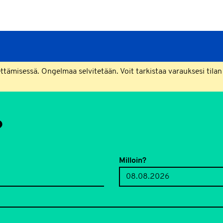
Siirry
sisältöön
ämisessä. Ongelmaa selvitetään. Voit tarkistaa varauksesi tilan
?
Milloin?