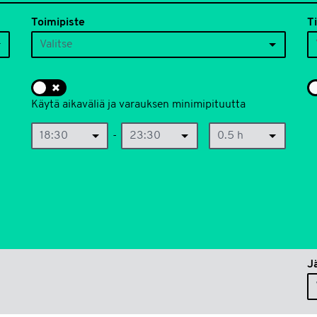
Toimipiste
T
Valitse
Käytä aikaväliä ja varauksen minimipituutta
18:30
-
23:30
0.5 h
H
J
jä
o
To