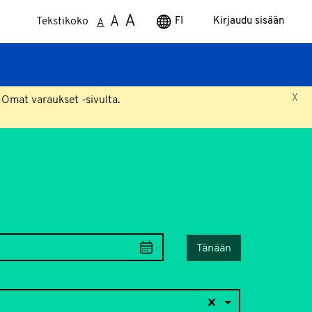
A
A
Tekstikoko
FI
Kirjaudu sisään
A
X
 Omat varaukset -sivulta.
Tänään