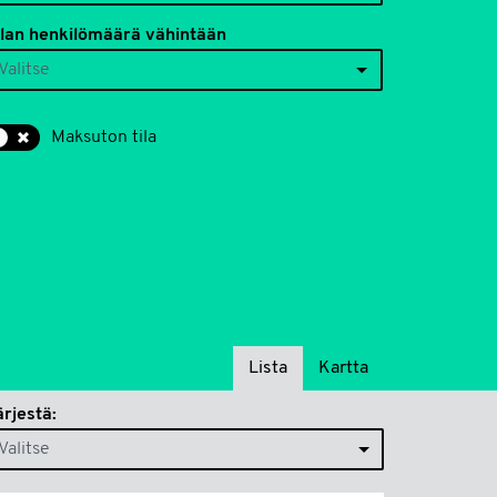
ilan henkilömäärä vähintään
Valitse
Maksuton tila
Lista
Kartta
akutulosten
ärjestä:
rjestelytapa
Valitse
n
imipiste