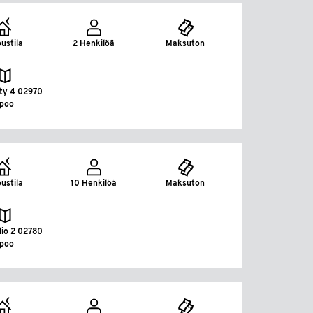
ustila
2 Henkilöä
Maksuton
tty 4 02970
spoo
ustila
10 Henkilöä
Maksuton
lio 2 02780
spoo